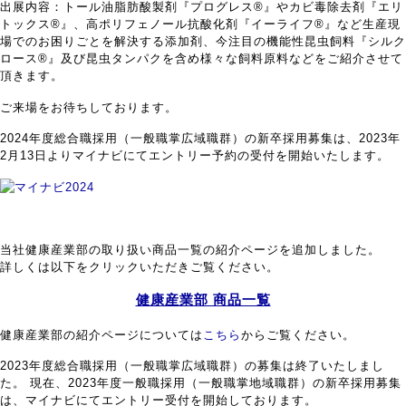
出展内容：トール油脂肪酸製剤『プログレス®』やカビ毒除去剤『エリ
トックス®』、高ポリフェノール抗酸化剤『イーライフ®』など生産現
場でのお困りごとを解決する添加剤、今注目の機能性昆虫飼料『シルク
ロース®』及び昆虫タンパクを含め様々な飼料原料などをご紹介させて
頂きます。
ご来場をお待ちしております。
2024年度総合職採用（一般職掌広域職群）の新卒採用募集は、2023年
2月13日よりマイナビにてエントリー予約の受付を開始いたします。
当社健康産業部の取り扱い商品一覧の紹介ページを追加しました。
詳しくは以下をクリックいただきご覧ください。
健康産業部 商品一覧
健康産業部の紹介ページについては
こちら
からご覧ください。
2023年度総合職採用（一般職掌広域職群）の募集は終了いたしまし
た。 現在、2023年度一般職採用（一般職掌地域職群）の新卒採用募集
は、マイナビにてエントリー受付を開始しております。