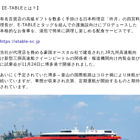
【E-TABLEとは？】
有名百貨店の高級ギフトを数多く手掛ける日本料理店「吟月」の四宮料
理長が、E-TABLEとタッグを組んで介護施設向けにプロデュースした
本格的なお食事を、湯煎で簡単に調理し楽しめる配食サービスです。
https://etable-sc.jp
当社が代理店を務める豪国オースタル社で建造されたJR九州高速船向
け新型三胴高速船クイーンビートルの関係者・報道機関向け内覧会並び
に試乗会が11月24日に博多港で開催されました。
あいにく予定されていた博多⇔釜山の国際航路はコロナ禍により休航が
続いていますが、事態が収束され次第、定期運航が開始するものと期待
されています。