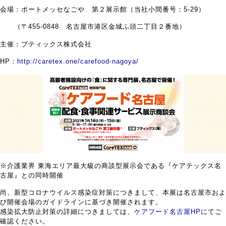
会場：ポートメッセなごや 第２展示館（当社小間番号：5-29）
（〒455-0848 名古屋市港区金城ふ頭二丁目２番地）
主催：ブティックス株式会社
HP：
http://caretex.one/carefood-nagoya/
※介護業界 東海エリア最大級の商談型展示会である『ケアテックス名
古屋』との同時開催
尚、新型コロナウイルス感染症対策につきまして、本展は名古屋市およ
び開催会場のガイドラインに基づき開催されます。
感染拡大防止対策の詳細につきましては、
ケアフード名古屋HP
にてご
確認ください。