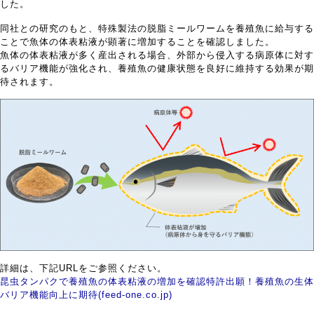
した。
同社との研究のもと、特殊製法の脱脂ミールワームを養殖魚に給与する
ことで魚体の体表粘液が顕著に増加することを確認しました。
魚体の体表粘液が多く産出される場合、外部から侵入する病原体に対す
るバリア機能が強化され、養殖魚の健康状態を良好に維持する効果が期
待されます。
詳細は、下記URLをご参照ください。
昆虫タンパクで養殖魚の体表粘液の増加を確認特許出願！養殖魚の生体
バリア機能向上に期待(feed-one.co.jp)