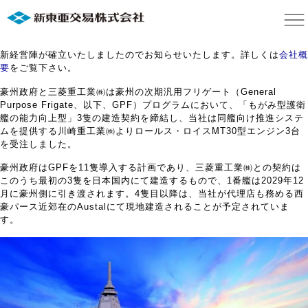
新経営陣が確立いたしましたのでお知らせいたします。詳しくは
会社概
要
をご覧下さい。
豪州政府と三菱重工業㈱は豪州の次期汎用フリゲート（General
Purpose Frigate、以下、GPF）プログラムにおいて、「もがみ型護衛
艦の能力向上型」3隻の建造契約を締結し、当社は同艦向け推進システ
ムを提供する川崎重工業㈱よりロールス・ロイスMT30型エンジン3台
を受注しました。
豪州政府はGPFを11隻導入する計画であり、三菱重工業㈱との契約は
このうち最初の3隻を日本国内にて建造するもので、1番艦は2029年12
月に豪州側に引き渡されます。4隻目以降は、当社が代理店も務める西
豪パース近郊在のAustalにて現地建造されることが予定されていま
す。