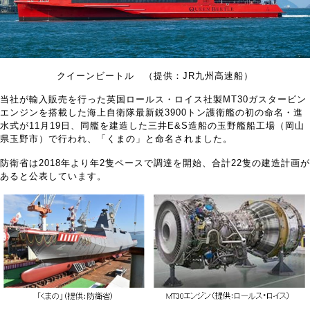
クイーンビートル （提供：JR九州高速船）
当社が輸入販売を行った英国ロールス・ロイス社製MT30ガスタービン
エンジンを搭載した海上自衛隊最新鋭3900トン護衛艦の初の命名・進
水式が11月19日、同艦を建造した三井E&S造船の玉野艦船工場（岡山
県玉野市）で行われ、「くまの」と命名されました。
防衛省は2018年より年2隻ペースで調達を開始、合計22隻の建造計画が
あると公表しています。