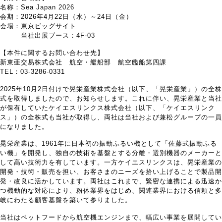
名称：Sea Japan 2026
会期：2026年4月22日（水）～24日（金）
会場：東京ビッグサイト
当社出展ブース：4F-03
【本件に関するお問い合わせ先】
新東亜交易株式会社 航空・艦船部 航空艦船第四課
TEL：03-3286-0331
2025年10月2日付けで晃栄産業株式会社（以下、「晃栄産業」）の全株
式を取得しましたので、お知らせします。これに伴い、晃栄産業と当社
が保有していたケイエスリンクス株式会社（以下、「ケイエスリンク
ス」）の全株式も当社が取得し、両社は当社および兼松グループの一員
になりました。
晃栄産業は、1961年に日本初の振動ふるい機として「佐藤式振動ふる
い機」を開発し、独自の技術を基盤とする分離・選別機器のメーカーと
して高い技術力を有しています。一方ケイエスリンクスは、晃栄産業の
開発・技術・販売を担い、お客さまのニーズを拾い上げることで製品開
発・改良に活かしています。両社はこれまで、緊密な連携による迅速か
つ機動的な対応により、粉体業界をはじめ、関連業界における信頼と多
岐にわたる顧客基盤を築いて参りました。
当社はペットフードから航空機エンジンまで、幅広い事業を展開してい