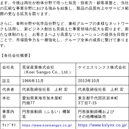
ます。今後は両社が粉体分野で培った知見・技術力・顧客基盤と、当社
の広範な事業分野における強みを結集し、製品の品質向上やサービス範
囲の更なる拡充を図ります。
さらに、食料分野や化学品分野など、兼松グループの多様なネットワー
クも活用し、新ビジネス創出も見据えた事業領域の拡大を図ります。新
たな体制のもと、お客さまへより高度なソリューションの提供を目指す
ことで、市場競争力を一層強化し、グループ全体の成長に繋げて参りま
す。
【各社会社概要】
会社名
晃栄産業株式会社
ケイエスリンクス株式会社
（Koei Sangyo Co., Ltd.）
設立
1966年11月
2013年10月
代表者
代表取締役社長 上村 宏
代表取締役社長 上村 宏
本社
愛知県東海市加木屋町
東京都千代田区岩本町
円畑77
3丁目7-15
事業内
円形振動篩（ふるい）機製
円形振動篩機および
容
造
その他機械販売
ｳｪﾌﾞｻｲ
https://www.kslynx.co.jp/
https://www.koeisangyo.co.jp/