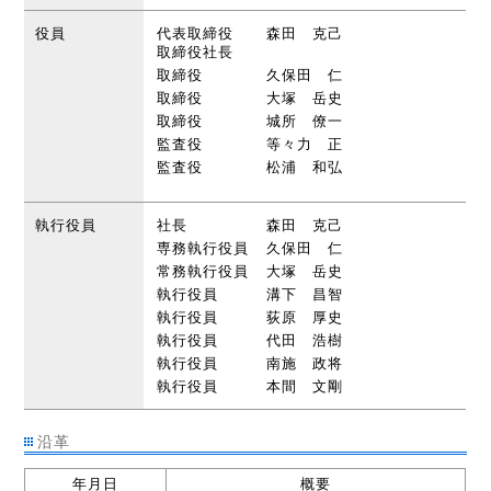
役員
代表取締役
森田 克己
取締役社長
取締役
久保田 仁
取締役
大塚 岳史
取締役
城所 僚一
監査役
等々力 正
監査役
松浦 和弘
執行役員
社長
森田 克己
専務執行役員
久保田 仁
常務執行役員
大塚 岳史
執行役員
溝下 昌智
執行役員
荻原 厚史
執行役員
代田 浩樹
執行役員
南施 政将
執行役員
本間 文剛
沿革
年月日
概要