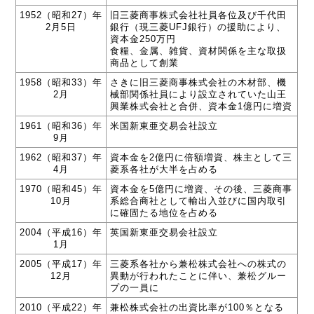
1952（昭和27）年
旧三菱商事株式会社社員各位及び千代田
2月5日
銀行（現三菱UFJ銀行）の援助により、
資本金250万円
食糧、金属、雑貨、資材関係を主な取扱
商品として創業
1958（昭和33）年
さきに旧三菱商事株式会社の木材部、機
2月
械部関係社員により設立されていた山王
興業株式会社と合併、資本金1億円に増資
1961（昭和36）年
米国新東亜交易会社設立
9月
1962（昭和37）年
資本金を2億円に倍額増資、株主として三
4月
菱系各社が大半を占める
1970（昭和45）年
資本金を5億円に増資、その後、三菱商事
10月
系総合商社として輸出入並びに国内取引
に確固たる地位を占める
2004（平成16）年
英国新東亜交易会社設立
1月
2005（平成17）年
三菱系各社から兼松株式会社への株式の
12月
異動が行われたことに伴い、兼松グルー
プの一員に
2010（平成22）年
兼松株式会社の出資比率が100％となる