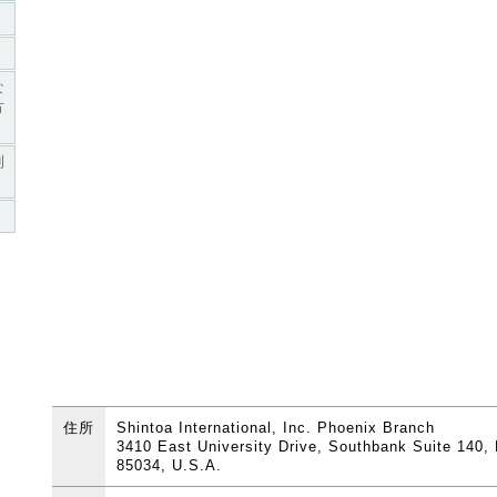
な
方
利
住所
Shintoa International, Inc. Phoenix Branch
3410 East University Drive, Southbank Suite 140, 
85034, U.S.A.