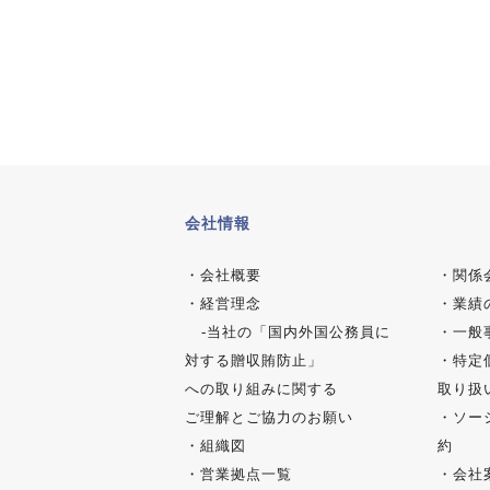
会社情報
・
会社概要
・
関係
・
経営理念
・
業績
-
当社の「国内外国公務員に
・
一般
対する贈収賄防止」
・
特定
への取り組みに関する
取り扱
ご理解とご協力のお願い
・
ソー
・
組織図
約
・
営業拠点一覧
・
会社案