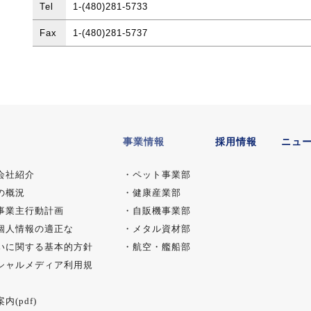
Tel
1-(480)281-5733
Fax
1-(480)281-5737
事業情報
採用情報
ニュ
会社紹介
・
ペット事業部
の概況
・
健康産業部
事業主行動計画
・
自販機事業部
個人情報の適正な
・
メタル資材部
いに関する基本的方針
・
航空・艦船部
シャルメディア利用規
内(pdf)