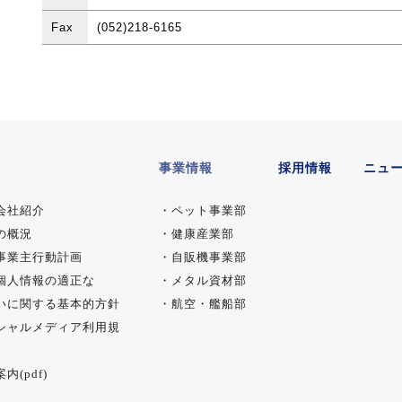
Fax
(052)218-6165
事業情報
採用情報
ニュ
会社紹介
・
ペット事業部
の概況
・
健康産業部
事業主行動計画
・
自販機事業部
個人情報の適正な
・
メタル資材部
いに関する基本的方針
・
航空・艦船部
シャルメディア利用規
内(pdf)