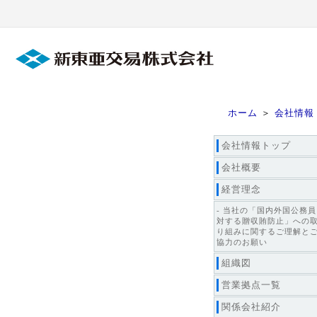
ホーム
＞
会社情報
会社情報トップ
会社概要
経営理念
- 当社の「国内外国公務
対する贈収賄防止」への
り組みに関するご理解と
協力のお願い
組織図
営業拠点一覧
関係会社紹介