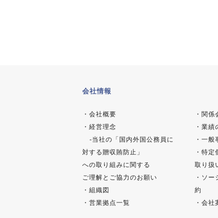
会社情報
・
会社概要
・
関係
・
経営理念
・
業績
-
当社の「国内外国公務員に
・
一般
対する贈収賄防止」
・
特定
への取り組みに関する
取り扱
ご理解とご協力のお願い
・
ソー
・
組織図
約
・
営業拠点一覧
・
会社案