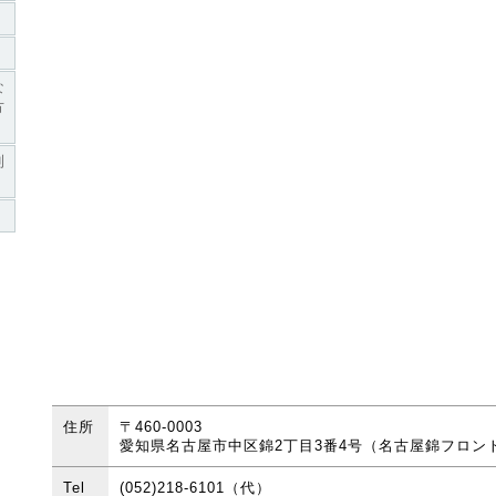
な
方
利
住所
〒460-0003
愛知県名古屋市中区錦2丁目3番4号（名古屋錦フロン
Tel
(052)218-6101（代）